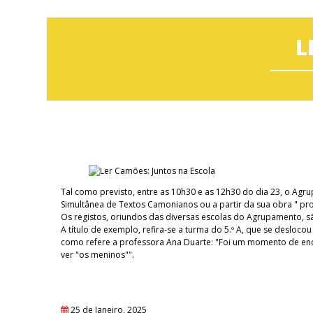
L
Tal como previsto, entre as 10h30 e as 12h30 do dia 23, o Agru
Simultânea de Textos Camonianos ou a partir da sua obra " pro
Os registos, oriundos das diversas escolas do Agrupamento, s
A título de exemplo, refira-se a turma do 5.º A, que se desloco
como refere a professora Ana Duarte: "Foi um momento de enco
ver "os meninos"".
25 de Janeiro, 2025