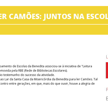
ER CAMÕES: JUNTOS NA ESCO
pamento de Escolas da Benedita associou-se à iniciativa de "Leitura
movida pela RBE (Rede de Bibliotecas Escolares).
ão testemunho do sucesso da atividade.
u ao Lar da Santa Casa da Misericórdia da Benedita para ler Camões. Tal
ntro entre gerações, em que, mais do que ouvir, houve a alegria de