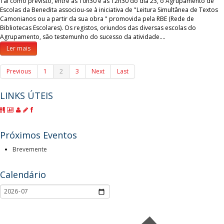
Tal como previsto, entre as 10h30 e as 12h30 do dia 23, o Agrupamento de
Escolas da Benedita associou-se à iniciativa de "Leitura Simultânea de Textos
Camonianos ou a partir da sua obra " promovida pela RBE (Rede de
Bibliotecas Escolares). Os registos, oriundos das diversas escolas do
Agrupamento, são testemunho do sucesso da atividade.…
Ler mais
Previous
1
2
3
Next
Last
LINKS ÚTEIS
Próximos Eventos
Brevemente
Calendário