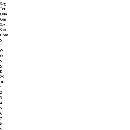
Seg
Ter
Qua
Qui
Sex
Sáb
Dom
S
T
Q
Q
S
S
D
29
30
1
2
3
4
5
6
7
8
9