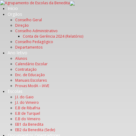
Início
Orgãos
Conselho Geral
Direção
Conselho Administrativo
Conta de Gerência 2024 (Relatório)
Conselho Pedagógico
Departamentos
Ano letivo
Alunos
Calendário Escolar
Contratação
Enc. de Educação
Manuais Escolares
Provas ModA – IAVE
Escolas
J.I. do Gaio
J.I. do Vimeiro
E.B de Ribafria
E.B de Turquel
E.B do Vimeiro
EB1 da Benedita
EB2 da Benedita (Sede)
Documentos Orientadores