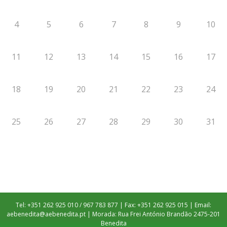
4
5
6
7
8
9
10
11
12
13
14
15
16
17
18
19
20
21
22
23
24
25
26
27
28
29
30
31
Tel: +351 262 925 010 / 967 783 877 | Fax: +351 262 925 015 | Email:
aebenedita@aebenedita.pt
| Morada: Rua Frei António Brandão 2475-201
Benedita