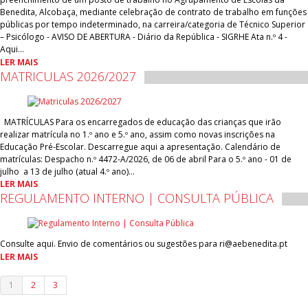
Benedita, Alcobaça, mediante celebração de contrato de trabalho em funções
públicas por tempo indeterminado, na carreira/categoria de Técnico Superior
– Psicólogo - AVISO DE ABERTURA - Diário da República - SIGRHE Ata n.º 4 -
Aqui…
LER MAIS
MATRICULAS 2026/2027
MATRÍCULAS Para os encarregados de educação das crianças que irão
realizar matrícula no 1.º ano e 5.º ano, assim como novas inscrições na
Educação Pré-Escolar. Descarregue aqui a apresentação. Calendário de
matrículas: Despacho n.º 4472-A/2026, de 06 de abril Para o 5.º ano - 01 de
julho a 13 de julho (atual 4.º ano)…
LER MAIS
REGULAMENTO INTERNO | CONSULTA PÚBLICA
Consulte aqui. Envio de comentários ou sugestões para ri@aebenedita.pt
LER MAIS
1
2
3