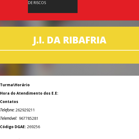
DE RISCOS
J.I. DA RIBAFRIA
Turma\Horário
Hora do Atendimento dos E.E:
Contatos
Telefone:
262929211
Telemóvel:
967785281
Código DGAE:
269256