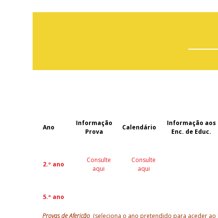
Informação
Informação aos
Ano
Calendário
Prova
Enc. de Educ.
Consulte
Consulte
2.º ano
aqui
aqui
5.º ano
Provas de Aferição
(seleciona o ano pretendido para aceder ao 