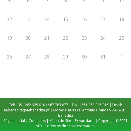
5
6
7
8
9
10
11
12
13
14
15
16
17
18
19
20
21
22
23
24
25
26
27
28
29
30
31
1
Tel: +351 262 925 010 / 967 783 877 | Fax: +351 262 925 015 | Email:
aebenedita@aebenedita.pt
| Morada: Rua Frei António Brandão 2475-201
Benedita
Página Inicial
|
Contactos
|
Mapa do Site
|
Privacidade
| Copyright © 2021
AEB - Todos os direitos reservados.